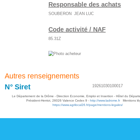
Responsable des achats
SOUBERON JEAN LUC
Code activité / NAF
85.31Z
Autres renseignements
N° Siret
19261030100017
Le Département de la Drôme - Direction Economie, Emploi et Insertion - Hôtel du Départ
Président-Herriot, 26026 Valence Cedex 9 -
http://www.ladrome.fr
Mentions lég
https://www.agrilocal26.fr/page/mentions-legales/